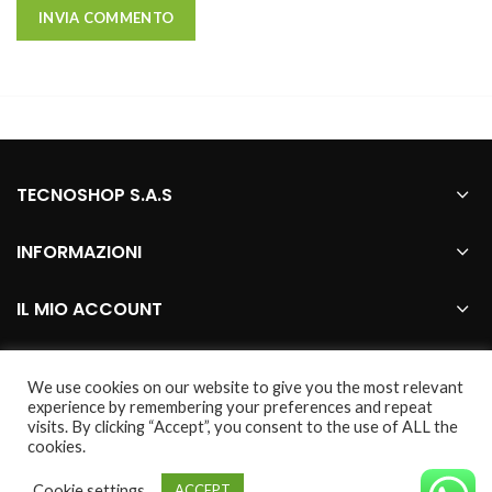
TECNOSHOP S.A.S
INFORMAZIONI
IL MIO ACCOUNT
We use cookies on our website to give you the most relevant
2021 CREATED BY
Webhouse
. marco genovese
experience by remembering your preferences and repeat
visits. By clicking “Accept”, you consent to the use of ALL the
© tutti i marchi presenti nel sito sono da considerarsi dei legittimi
cookies.
proprietari.
Cookie settings
ACCEPT